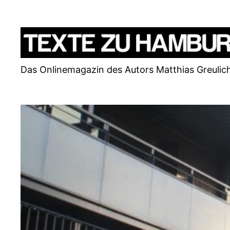
Zum
Inhalt
springen
Das Onlinemagazin des Autors Matthias Greulic