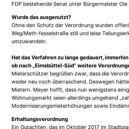
FDP bestehende Senat unter Bürgermeister Ole 
Wurde das ausgenutzt?
Ohne den Schutz der Verordnung wurden offenb
Weg/Meth-fesselstraße still und leise Teilungs
umzuwandeln.
Hat das Verfahren zu lange gedauert, immerhin
ob nach „Eimsbüttel-Süd“ weitere Verordnunge
Mieterschützer begrüßen zwar, dass die Verordnun
weder neu noch überraschend. Deswegen hätten 
Mietern. Meyer hofft, dass nun wenigstens eini
Wohnungsmarkt seien allerdings umgehend „za
Modernisierungsmieterhöhungen sowie Eindäm
Erhaltungsverordnung
Ein Gutachten, das im Oktober 2017 im Stadtpl