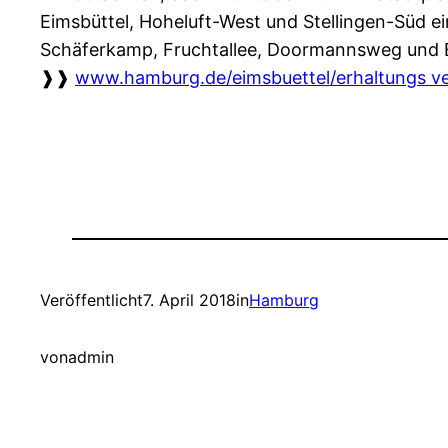
Eimsbüttel, Hoheluft-West und Stellingen-Süd e
Schäferkamp, Fruchtallee, Doormannsweg und Eims
❱❱
www.hamburg.de/eimsbuettel/erhaltungs v
Veröffentlicht
7. April 2018
in
Hamburg
von
admin