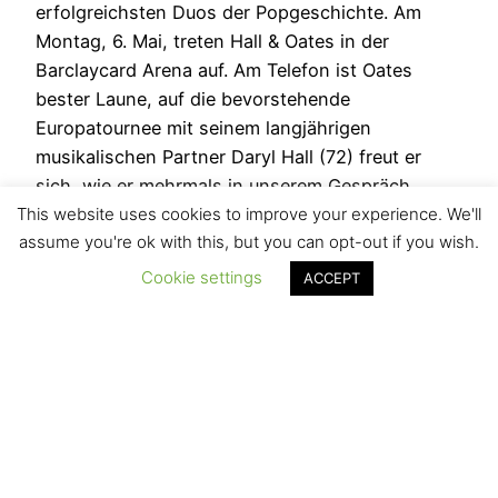
erfolgreichsten Duos der Popgeschichte. Am
Montag, 6. Mai, treten Hall & Oates in der
Barclaycard Arena auf. Am Telefon ist Oates
bester Laune, auf die bevorstehende
Europatournee mit seinem langjährigen
musikalischen Partner Daryl Hall (72) freut er
sich, wie er mehrmals in unserem Gespräch
This website uses cookies to improve your experience. We'll
erwähnen wird. Interview Matthias…
assume you're ok with this, but you can opt-out if you wish.
2. Mai 2019
Cookie settings
ACCEPT