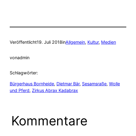
Veröffentlicht
19. Juli 2018
in
Allgemein
, 
Kultur
, 
Medien
von
admin
Schlagwörter:
Bürgerhaus Bornheide
, 
Dietmar Bär
, 
Sesamsraße
, 
Wolle
und Pferd
, 
Zirkus Abrax Kadabrax
Kommentare