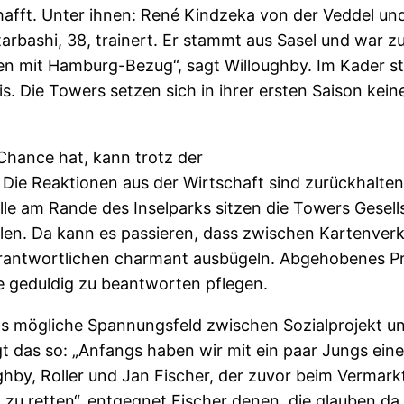
fft. Unter ihnen: René Kindzeka von der Veddel und 
bashi, 38, trainert. Er stammt aus Sasel und war z
n mit Hamburg-Bezug“, sagt Willoughby. Im Kader st
Die Towers setzen sich in ihrer ersten Saison keine 
 Chance hat, kann trotz der
ie Reaktionen aus der Wirtschaft sind zurückhalten
lle am Rande des Inselparks sitzen die Towers Gesell
tellen. Da kann es passieren, dass zwischen Kartenve
rantwortlichen charmant ausbügeln. Abgehobenes Prof
ge geduldig zu beantworten pflegen.
 das mögliche Spannungsfeld zwischen Sozialprojek
das so: „Anfangs haben wir mit ein paar Jungs einen
ghby, Roller und Jan Fischer, der zuvor beim Vermark
lt zu retten“, entgegnet Fischer denen, die glauben d