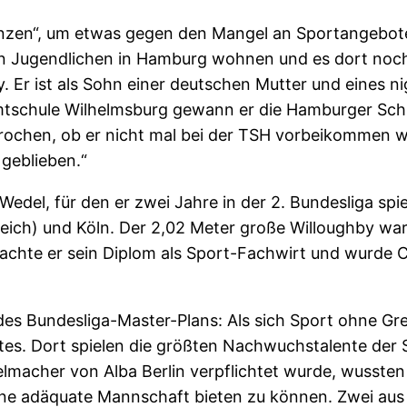
nzen“, um etwas gegen den Mangel an Sportangeboten 
en Jugendlichen in Hamburg wohnen und es dort noch 
r ist als Sohn einer deutschen Mutter und eines nig
tschule Wilhelmsburg gewann er die Hamburger Schu
ochen, ob er nicht mal bei der TSH vorbeikommen wo
 geblieben.“
del, für den er zwei Jahre in der 2. Bundesliga spie
reich) und Köln. Der 2,02 Meter große Willoughby war 
chte er sein Diplom als Sport-Fachwirt und wurde C
es Bundesliga-Master-Plans: Als sich Sport ohne Gre
tes. Dort spielen die größten Nachwuchstalente der S
ielmacher von Alba Berlin verpflichtet wurde, wussten
e adäquate Mannschaft bieten zu können. Zwei aus d