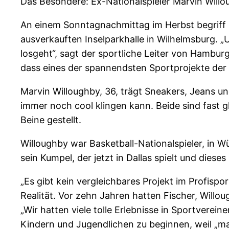
Das Besondere: Ex-Nationalspieler Marvin Willo
An einem Sonntagnachmittag im Herbst begriff M
ausverkauften Inselparkhalle in Wilhelmsburg. „
losgeht“, sagt der sportliche Leiter von Hambu
dass eines der spannendsten Sportprojekte der 
Marvin Willoughby, 36, trägt Sneakers, Jeans 
immer noch cool klingen kann. Beide sind fast gl
Beine gestellt.
Willoughby war Basketball-Nationalspieler, in Wü
sein Kumpel, der jetzt in Dallas spielt und diese
„Es gibt kein vergleichbares Projekt im Profispo
Realität. Vor zehn Jahren hatten Fischer, Willo
„Wir hatten viele tolle Erlebnisse in Sportverein
Kindern und Jugendlichen zu beginnen, weil „ma