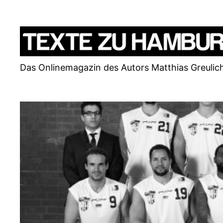
Zum
Inhalt
springen
Das Onlinemagazin des Autors Matthias Greulic