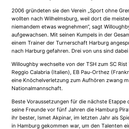
2006 gründeten sie den Verein „Sport ohne Gre
wollten nach Wilhelmsburg, weil dort die meist
niemandem etwas wegnehmen“, sagt Willoughby. E
aufgewachsen. Mit seinen Kumpels in der Gesam
einem Trainer der Turnerschaft Harburg angespr
nach Harburg gefahren. Drei von uns sind dabei
Willoughby wechselte von der TSH zum SC Rist We
Reggio Calabria (Italien), EB Pau-Orthez (Frank
eine Knöchelverletzung zum Aufhören zwang ma
Nationalmannschaft.
Beste Voraussetzungen für die nächste Etappe d
seine Freunde vor fünf Jahren die Hamburg Pira
ihr bester, Ismet Akpinar, im letzten Jahr als Sp
in Hamburg gekommen war, um den Talenten ein