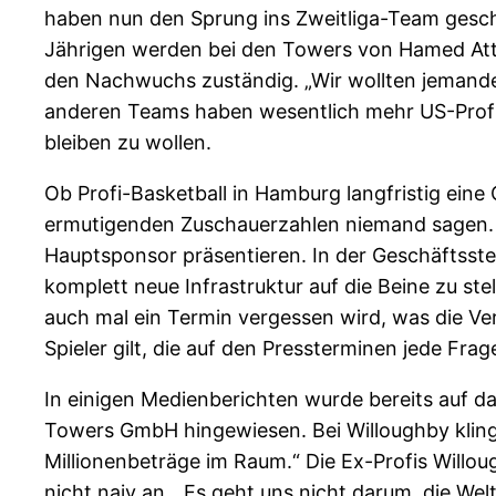
haben nun den Sprung ins Zweitliga-Team gescha
Jährigen werden bei den Towers von Hamed Attar
den Nachwuchs zuständig. „Wir wollten jemande
anderen Teams haben wesentlich mehr US-Profis. 
bleiben zu wollen.
Ob Profi-Basketball in Hamburg langfristig eine
ermutigenden Zuschauerzahlen niemand sagen. D
Hauptsponsor präsentieren. In der Geschäftsste
komplett neue Infrastruktur auf die Beine zu s
auch mal ein Termin vergessen wird, was die Ve
Spieler gilt, die auf den Pressterminen jede Fra
In einigen Medienberichten wurde bereits auf
Towers GmbH hingewiesen. Bei Willoughby klingt 
Millionenbeträge im Raum.“ Die Ex-Profis Willou
nicht naiv an. „Es geht uns nicht darum, die We