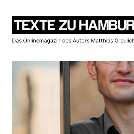
Zum
Inhalt
springen
Das Onlinemagazin des Autors Matthias Greulic