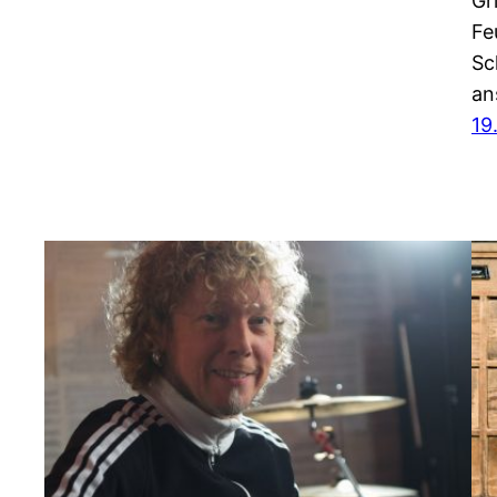
Gr
Fe
Sc
an
19