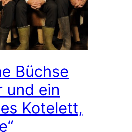
ne Büchse
r und ein
tes Kotelett,
te“