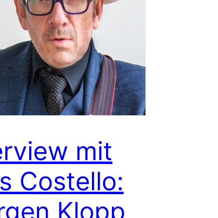
erview mit
is Costello:
rgen Klopp