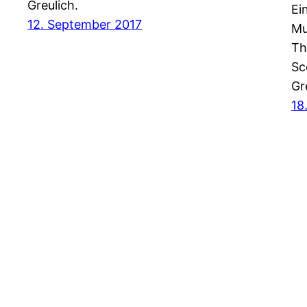
Greulich.
Ei
12. September 2017
Mu
Th
Sc
Gr
18