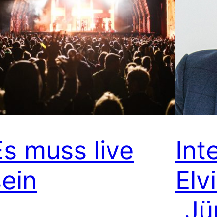
Es muss live
Int
sein
Elv
„Jü