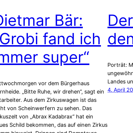
Dietmar Bär:
Der
„Grobi fand ich
den
immer super“
Porträt: M
ungewöhn
Landes un
ttwochmorgen vor dem Bürgerhaus
4. April 2
rnheide. „Bitte Ruhe, wir drehen“, sagt ein
tarbeiter. Aus dem Zirkuswagen ist das
cht von Scheinwerfern zu sehen. Das
rkuszelt von „Abrax Kadabrax“ hat ein
ues Schild bekommen, das auf einen Zirkus