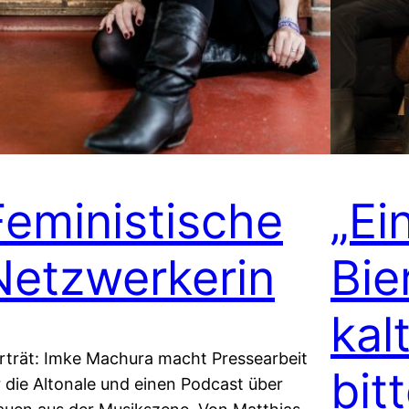
Feministische
„Ei
Netzwerkerin
Bie
kal
rträt: Imke Machura macht Pressearbeit
bit
r die Altonale und einen Podcast über