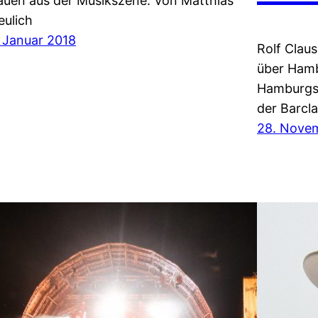
auen aus der Musikszene. Von Matthias
eulich
. Januar 2018
Rolf Clau
über Hamb
Hamburgs 
der Barcl
28. Nove