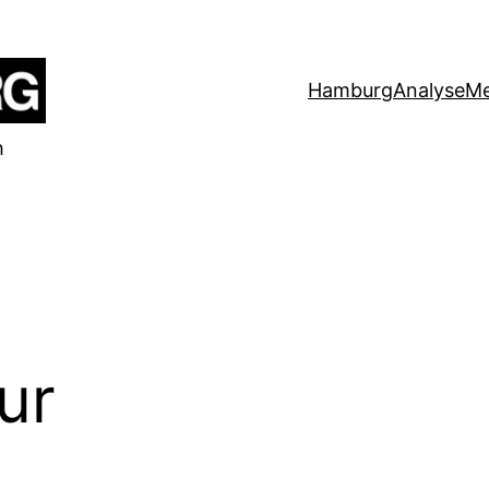
Hamburg
Analyse
Me
h
ur